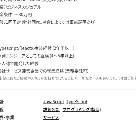
装：ビジネスカジュアル
金条件：～80万円
談：1回予定（弊社同席。場合によっては事前説明あり）
Typescript/Reactの実装経験（2年半以上）
開発エンジニアとしての経験（4～5年以上）
一人称で開発した経験
自社サービス運営企業での就業経験（業務委託可）
上記に似たご経験やスキルをお持ちでしたらご紹介可能なケースもあります。まずはご相談
語
JavaScript
TypeScript
程
詳細設計
プログラミング(製造)
界・事業
サービス