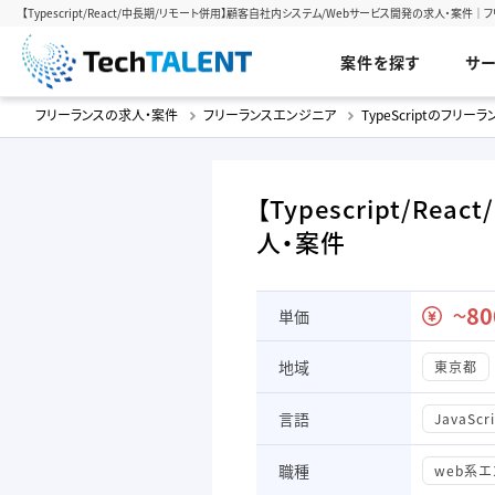
【Typescript/React/中長期/リモート併用】顧客自社内システム/Webサービス開発の求人・案件｜フ
案件を探す
サ
フリーランスの求人・案件
フリーランスエンジニア
TypeScriptのフリー
【Typescript/
人・案件
80
単価
〜
地域
東京都
言語
JavaScr
職種
web系