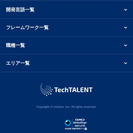
開発言語一覧
ブリッジSEのフリーランス案件 単価相場推移
フリーランス向けブリッジSE案件の単価相場は、2026年2
フレームワーク一覧
月が82万円、2026年3月が82万円、2026年4月が82万円と
推移しています。2026年4月のブリッジSEフリーランスの
職種一覧
平均案件単価は、2026年3月と比較して同水準を記録し直
近の3ヶ月間は同水準です。（※テックタレント調べ/2026
年8月時点）テックタレントフリーランスでは、ブリッジ
エリア一覧
SEの案件募集状況や市況感なども随時、情報提供を行って
います。その他の業務委託案件も含めて、まずは
カジュアル面談
からご利用ください。
ブリッジSEのフリーランス求人 想定年収の推移
ブリッジSEのフリーランス求人・案件の想定年収は、
Copyright © cooboo, Inc. All rights reserved.
2026年2月が980万円、2026年3月が980万円、2026年4月
が980万円と推移しています。2026年8月のブリッジSEフ
リーランスの想定年収は、2026年3月と比較して同水準を
記録し直近の3ヶ月間は同水準です。（※テックタレント