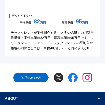
テックタレント
82
95
平均単価
万円
最高単価
万円
テックタレントが案件紹介する「ブリッジSE」の月額平
均単価・案件単価は82万円、最高単価は95万円です。フ
リーランスエージェント「テックタレント」の平均単金
相場の内訳としては、単価40万円～50万円の求人が0
件、単価50万円～単価60万円の案件が0件、単価60万円
～単価70万円の求人が0件、単価70万円～単価80万円の
案件が2件、単価80万円～単価90万円の求人が0件、単価
90万円～単価100万円の案件が1件、単価100万円以上の
求人が0件です。（※テックタレント調べ/最終更新日：
Twitter
Facebook
Instagram
2026年8月11日時点）2026年8月、ブリッジSEのフリー
ランスエンジニア向け案件では、単価70万円～単価80万
SNSでも新着案件やフリーランスのエンジニア
円のフリーランス向け求人募集が2件で最も多く複数案
件の成約が期待できる状況です。ブリッジSEのフリーラ
ABOUT
ンスエンジニア・業務委託の仕事探しで参考にしてくだ
さい。