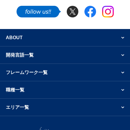
万円～単価100万円の案件が0件、単価100万円以上の求
人が0件です。（※テックタレント調べ/最終更新日：
Twitter
Facebook
Instagram
2026年8月7日時点）2026年8月、Bootstrapのフリーラ
ンスエンジニア向け案件では、単価70万円～単価80万円
SNSでも新着案件やフリーランスのエンジニア
のフリーランス向け求人募集が8件で最も多く複数案件
の成約が期待できる状況です。Bootstrapのフリーランス
ABOUT
エンジニア・業務委託の仕事探しで参考にしてくださ
い。
開発言語一覧
Bootstrapのフリーランス案件 単価相場推移
フリーランス向けBootstrap案件の単価相場は、2026年2月
フレームワーク一覧
が72万円、2026年3月が72万円、2026年4月が72万円と推
移しています。2026年4月のBootstrapフリーランスの平均
職種一覧
案件単価は、2026年3月と比較して同水準を記録し直近の
3ヶ月間は同水準です。（※テックタレント調べ/2026年8
月時点）テックタレントフリーランスでは、Bootstrapの
エリア一覧
案件募集状況や市況感なども随時、情報提供を行っていま
す。その他の業務委託案件も含めて、まずは
カジュアル面談
からご利用ください。