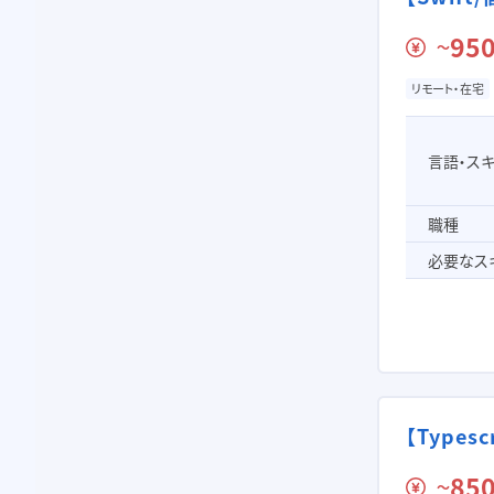
950
〜
リモート・在宅
言語・ス
職種
必要なス
【Type
850
〜