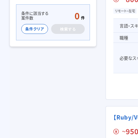
急募
リモート・在宅
週2～3日可
高単価
リモート・在宅
0
条件に該当する
案件数
件
フレックス可
服装カジュアル
言語・ス
自社サービス
BtoB向け
条件クリア
BtoC向け
ベンチャー
職種
スタートアップ
若手歓迎
必要なス
【Ruby
950
〜