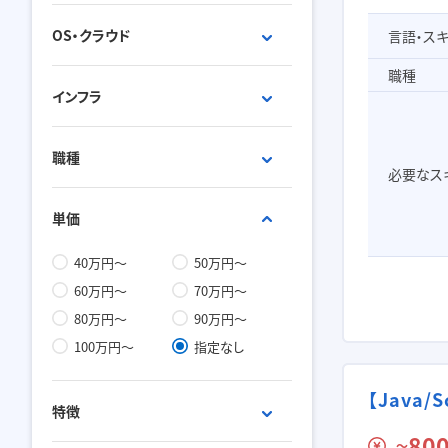
SpringBoot
Spring
MySQL
Oracle
OS・クラウド
言語・ス
node.js
AngularJS
PostgreSQL
SQLServer
Unity
jQuery
Redis
MongoDB
職種
AWS
Linux
インフラ
Nuxt.js
Next.js
DynamoDB
DB2
GCP
Azure
MemcacheDB
Hbase
Windows
BigQuery
サーバ
Docker
職種
SQLite
Access
AWS Lambda
UNIX
データベース
RDB
必要なス
CentOS
OpenStack
セキュリティ
ネットワーク
web系
アプリ開発
単価
Apache
Jenkins
ネットワーク
サーバー
Nginx
Tomcat
フロントエンド
インフラ
40万円～
50万円～
Ansible
VMware
データベース
運用／監視担当
60万円～
70万円～
PM
セキュリティ
80万円～
90万円～
LAMP系
組込系
100万円～
指定なし
【Java
特徴
800
〜