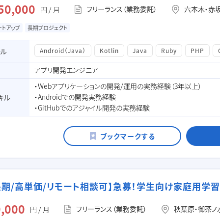
50,000
フリーランス（業務委託）
六本木・赤坂
円 / 月
ートアップ
長期プロジェクト
キル
Android（Java）
Kotlin
Java
Ruby
PHP
アプリ開発エンジニア
・Webアプリケーションの開発/運用の実務経験（3年以上）
・Androidでの開発実務経験
キル
・GitHubでのアジャイル開発の実務経験
a/長期/高単価/リモート相談可】急募！学生向け家庭用学
,000
フリーランス（業務委託）
秋葉原・御茶ノ
円 / 月