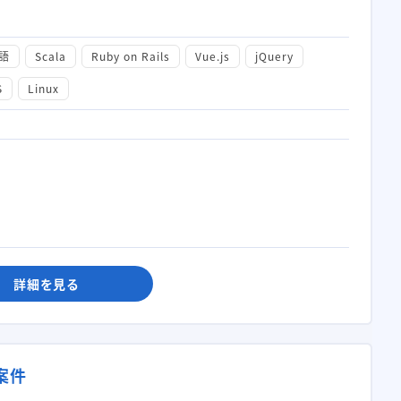
語
Scala
Ruby on Rails
Vue.js
jQuery
S
Linux
詳細を見る
案件