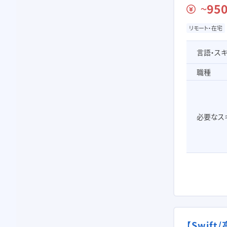
950
〜
リモート・在宅
言語・ス
職種
必要なス
【Swif