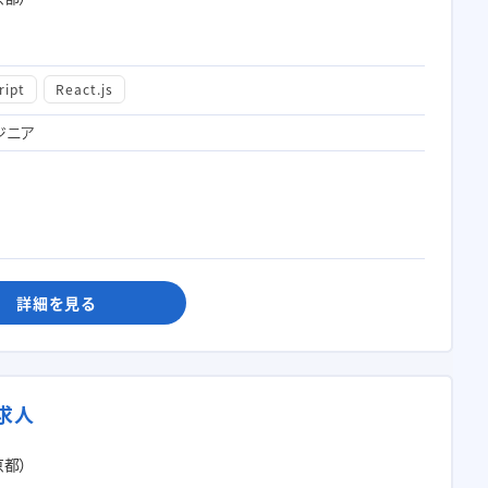
ript
React.js
ジニア
詳細を見る
の求人
京都）