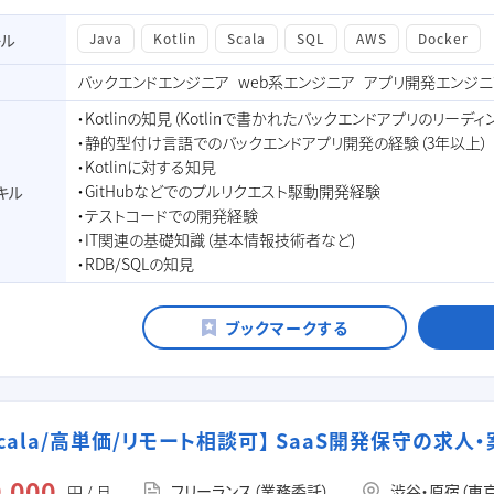
キル
Java
Kotlin
Scala
SQL
AWS
Docker
バックエンドエンジニア
web系エンジニア
アプリ開発エンジニ
・Kotlinの知見（Kotlinで書かれたバックエンドアプリのリーデ
・静的型付け言語でのバックエンドアプリ開発の経験（3年以上）
・Kotlinに対する知見
・GitHubなどでのプルリクエスト駆動開発経験
キル
・テストコードでの開発経験
・IT関連の基礎知識（基本情報技術者など)
・RDB/SQLの知見
/Scala/高単価/リモート相談可】 SaaS開発保守の求人
,000
フリーランス（業務委託）
渋谷・原宿（東
円 / 月