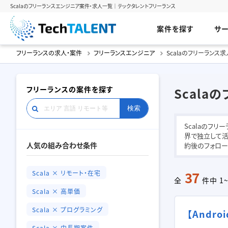
Scalaのフリーランスエンジニア案件・求人一覧｜テックタレントフリーランス
案件を探す
サ
フリーランスの求人・案件
フリーランスエンジニア
Scalaのフリーランス
フリーランスの案件を探す
Scala
検索
Scalaのフリ
界で独立して活
人気の組み合わせ条件
約後のフォロー
37
Scala × リモート・在宅
全
件中 1
Scala × 高単価
Scala × プログラミング
【Andr
Scala × 中長期案件