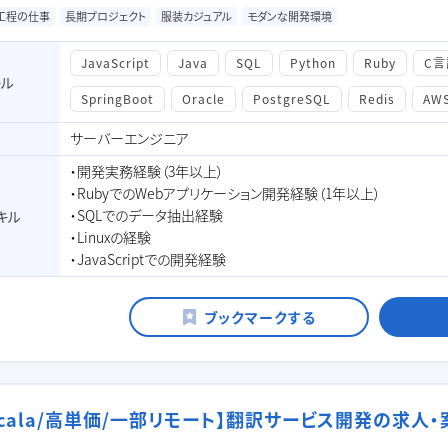
工程の仕事
長期プロジェクト
服装カジュアル
モダンな開発環境
JavaScript
Java
SQL
Python
Ruby
C言
キル
SpringBoot
Oracle
PostgreSQL
Redis
AW
サーバーエンジニア
・開発実務経験（3年以上）
・RubyでのWebアプリケーション開発経験（1年以上）
・SQLでのデータ抽出経験
キル
・Linuxの経験
・JavaScriptでの開発経験
/Scala/高単価/一部リモート】翻訳サービス開発の求人・