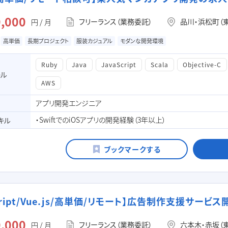
,000
フリーランス（業務委託）
品川・浜松町（
円 / 月
高単価
長期プロジェクト
服装カジュアル
モダンな開発環境
Ruby
Java
JavaScript
Scala
Objective-C
キル
AWS
アプリ開発エンジニア
・SwiftでのiOSアプリの開発経験（3年以上）
キル
script/Vue.js/高単価/リモート】広告制作支援サー
,000
フリーランス（業務委託）
六本木・赤坂（
円 / 月