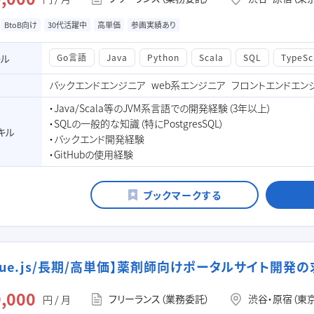
BtoB向け
30代活躍中
高単価
参画実績あり
キル
Go言語
Java
Python
Scala
SQL
TypeSc
バックエンドエンジニア
web系エンジニア
フロントエンドエン
・Java/Scala等のJVM系言語での開発経験（3年以上）
・SQLの一般的な知識（特にPostgresSQL）
キル
・バックエンド開発経験
・GitHubの使用経験
/Vue.js/長期/高単価】薬剤師向けポータルサイト開発
,000
フリーランス（業務委託）
渋谷・原宿（東
円 / 月