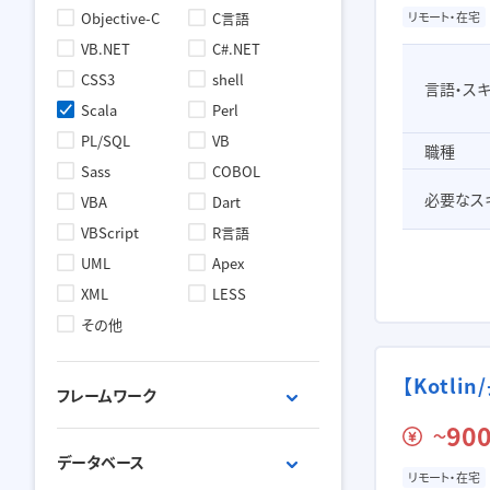
Objective-C
C言語
リモート・在宅
VB.NET
C#.NET
CSS3
shell
言語・ス
Scala
Perl
PL/SQL
VB
職種
Sass
COBOL
必要なス
VBA
Dart
VBScript
R言語
UML
Apex
XML
LESS
その他
【Kotl
フレームワーク
900
〜
React.js
Vue.js
データベース
Laravel
Ruby on Rails
リモート・在宅