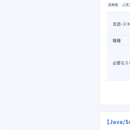
高単価
上流
言語・ス
職種
必要なス
【Java