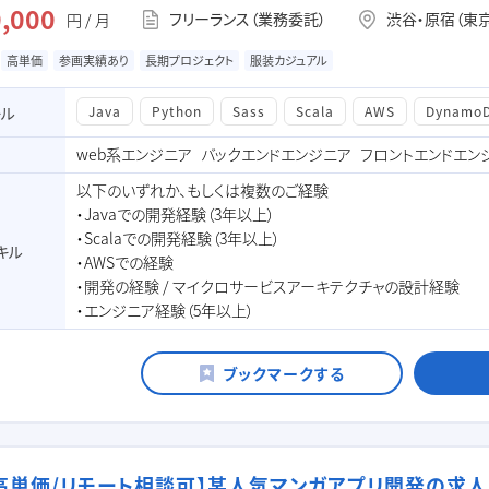
,000
フリーランス（業務委託）
渋谷・原宿（東
円 / 月
高単価
参画実績あり
長期プロジェクト
服装カジュアル
キル
Java
Python
Sass
Scala
AWS
Dynamo
web系エンジニア
バックエンドエンジニア
フロントエンドエン
以下のいずれか、もしくは複数のご経験
・Javaでの開発経験（3年以上）
・Scalaでの開発経験（3年以上）
キル
・AWSでの経験
・開発の経験 / マイクロサービスアーキテクチャの設計経験
・エンジニア経験（5年以上）
t/高単価/リモート相談可】某人気マンガアプリ開発の求人