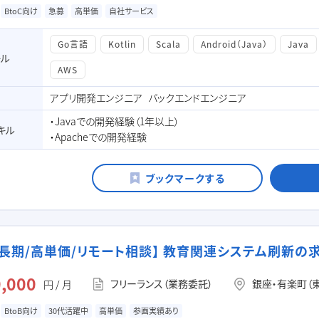
BtoC向け
急募
高単価
自社サービス
Go言語
Kotlin
Scala
Android（Java）
Java
キル
AWS
アプリ開発エンジニア
バックエンドエンジニア
・Javaでの開発経験（1年以上）
キル
・Apacheでの開発経験
in/長期/高単価/リモート相談】 教育関連システム刷新の
,000
フリーランス（業務委託）
銀座・有楽町（
円 / 月
BtoB向け
30代活躍中
高単価
参画実績あり