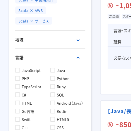
1,0
〜
Scala × AWS
高単価
スタ
Scala × サービス
言語・ス
地域
職種
渋谷・原宿
新宿・代々木
言語
必要なス
六本木・赤坂
恵比寿・中目黒
五反田・大崎
品川・浜松町
JavaScript
Java
池袋・高田馬場
神保町・九段下
PHP
Python
秋葉原
神楽坂・飯田橋
TypeScript
Ruby
東京・日本橋
銀座・有楽町
C#
SQL
高円寺・中野
東京23区内
HTML
Android（Java）
東京23区外
東京都
【Jav
Go言語
Kotlin
神奈川県
埼玉県
Swift
HTML5
850
〜
千葉県
その他エリア
C++
CSS