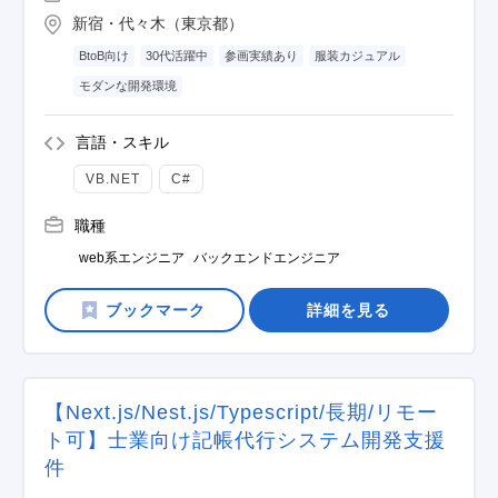
新宿・代々木（東京都）
BtoB向け
30代活躍中
参画実績あり
服装カジュアル
モダンな開発環境
言語・スキル
VB.NET
C#
職種
web系エンジニア
バックエンドエンジニア
詳細を見る
【Next.js/Nest.js/Typescript/長期/リモー
ト可】士業向け記帳代行システム開発支援
件