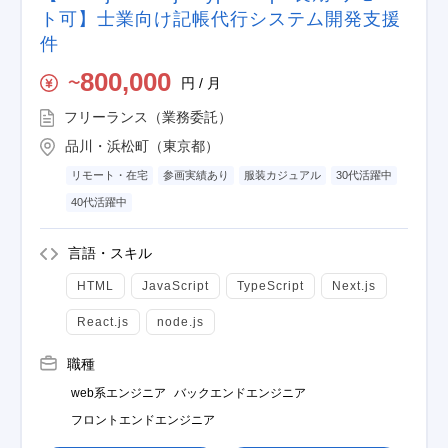
ト可】士業向け記帳代行システム開発支援
件
800,000
円 / 月
〜
フリーランス（業務委託）
品川・浜松町（東京都）
リモート・在宅
参画実績あり
服装カジュアル
30代活躍中
40代活躍中
言語・スキル
HTML
JavaScript
TypeScript
Next.js
React.js
node.js
職種
web系エンジニア
バックエンドエンジニア
フロントエンドエンジニア