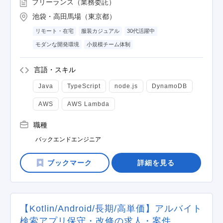
フリーランス（業務委託）
池袋・高田馬場（東京都）
リモート・在宅
服装カジュアル
30代活躍中
モダンな開発環境
小規模チーム体制
言語・スキル
Java
TypeScript
node.js
DynamoDB
AWS
AWS Lambda
職種
バックエンドエンジニア
詳細を見る
【Kotlin/Android/長期/高単価】アルバイト
検索アプリ保守・改修の求人・案件