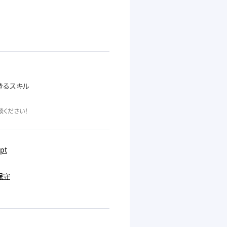
きるスキル
ください！
ipt
保守