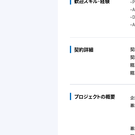
歓迎スキル･経験
・
・
・
・
契約詳細
契
契
精
精
プロジェクトの概要