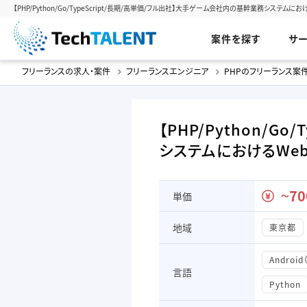
【PHP/Python/Go/TypeScript/長期/高単価/フル出社】大手ゲーム会社内の基幹業務システム
案件を探す
サ
フリーランスの求人・案件
フリーランスエンジニア
PHPのフリーランス案
【PHP/Python/
システムにおけるWe
70
単価
〜
地域
東京都
Android
言語
Python