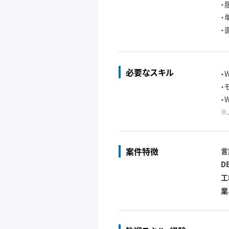
・
・
・
必要なスキル
・
・
・
※
案件特徴
言
D
工
業