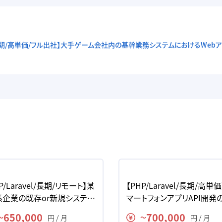
Script/長期/高単価/フル出社】大手ゲーム会社内の基幹業務システムにおけるW
P/Laravel/長期/リモート】某
【PHP/Laravel/長期/高単
系企業の既存or新規システム
マートフォンアプリAPI開発
の求人・案件
人・案件
650,000
700,000
円 / 月
円 / 月
〜
〜