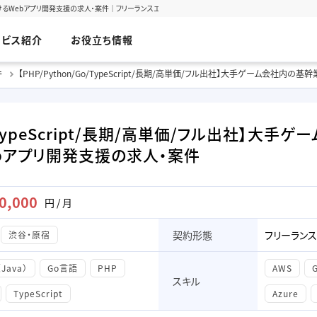
におけるWebアプリ開発支援の求人・案件｜フリーランスエンジニアの案件・求人(2026/08/06更新)
ービス紹介
お役立ち情報
件
【PHP/Python/Go/TypeScript/長期/高単価/フル出社】大手ゲーム会社
Go/TypeScript/長期/高単価/フル出社】大
bアプリ開発支援の求人・案件
0,000
円 / 月
契約形態
フリーランス
渋谷・原宿
（Java）
Go言語
PHP
AWS
スキル
TypeScript
Azure