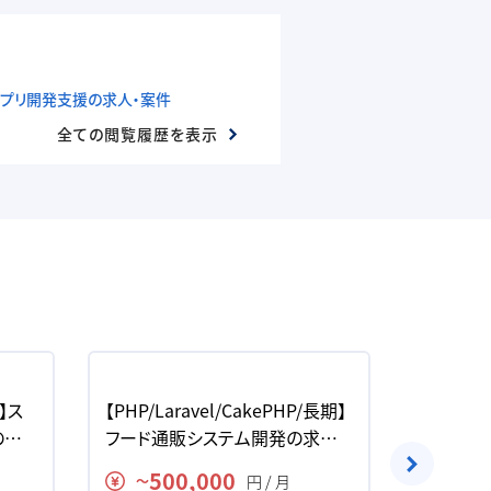
ebアプリ開発支援の求人・案件
全ての閲覧履歴を表示
価】ス
【PHP/Laravel/CakePHP/長期】
【PHP/
の求
フード通販システム開発の求人・
ト】既存
案件
開発の求
500,000
80
円 / 月
〜
〜