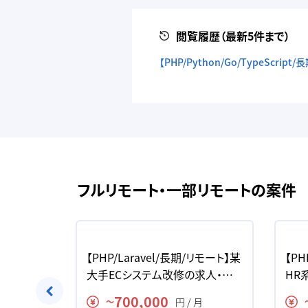
閲覧履歴（最新5件まで）
【PHP/Python/Go/Type
フルリモート・一部リモートの案件
某民放局デ
【PHP/Laravel/長期/リモート】某
【PH
Lポジシ
大手ECシステム改修の求人・案
HR
件
開発
700,000
月
円 / 月
〜