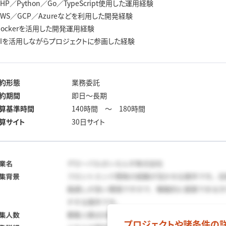
PHP／Python／Go／TypeScript使用した運用経験
AWS／GCP／Azureなどを利用した開発経験
Dockerを活用した開発運用経験
AIを活用しながらプロジェクトに参画した経験
約形態
業務委託
約期間
即日〜長期
算基準時間
140時間 ～ 180時間
算サイト
30日サイト
プロジェクトや諸条件の