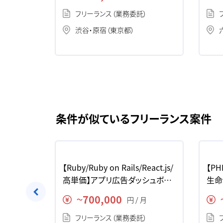
）
フリーランス（業務委託）
渋谷・原宿（東京都）
条件が似ているフリーランス案件
動画パッケー
【Ruby/Ruby on Rails/React.js/
【PH
ドの求人・
高単価】アプリ広告ダッシュボー
生命
ドレコメンド開発の求人・案件
ンサ
700,000
月
円 / 月
〜
）
フリーランス（業務委託）