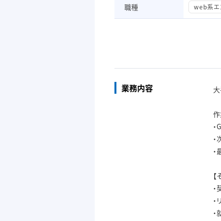
職種
web系
業務内容
大
作
・
・
・
【
・
・
・