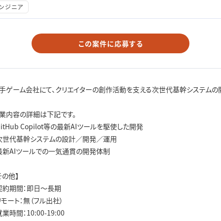
エンジニア
この案件に応募する
手ゲーム会社にて、クリエイターの創作活動を支える次世代基幹システムの
業内容の詳細は下記です。
GitHub Copilot等の最新AIツールを駆使した開発
次世代基幹システムの設計／開発／運用
最新AIツールでの一気通貫の開発体制
その他】
契約期間：即日〜長期
リモート：無（フル出社）
就業時間：10:00-19:00