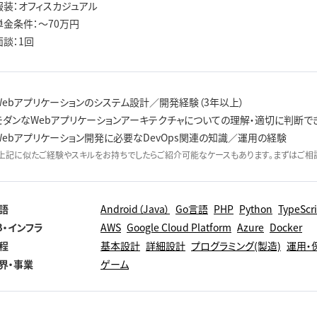
服装：オフィスカジュアル
単金条件：〜70万円
面談：1回
Webアプリケーションのシステム設計／開発経験（3年以上）
モダンなWebアプリケーションアーキテクチャについての理解・適切に判断で
Webアプリケーション開発に必要なDevOps関連の知識／運用の経験
上記に似たご経験やスキルをお持ちでしたらご紹介可能なケースもあります。まずはご相談
語
Android（Java）
Go言語
PHP
Python
TypeScr
B・インフラ
AWS
Google Cloud Platform
Azure
Docker
程
基本設計
詳細設計
プログラミング(製造)
運用・
界・事業
ゲーム