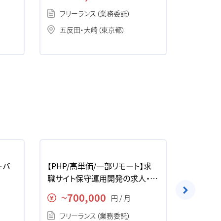
フリーランス（業務委託）
フリー
五反田・大崎（東京都）
品川・
ーバ
【PHP/高単価/一部リモート】求
【Ruby 
職サイト保守運用開発の求人・案
界クラウ
件
求人・案
700,000
75
円 / 月
〜
〜
フリーランス（業務委託）
フリー