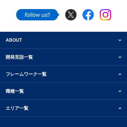
90万円～単価100万円の案件が0件、単価100万円以上の
求人が1件です。（※テックタレント調べ/最終更新日：
Twitter
Facebook
Instagram
2026年8月6日時点）2026年8月、VMwareのフリーラン
スエンジニア向け案件では、単価70万円～単価80万円の
SNSでも新着案件やフリーランスのエンジニア
フリーランス向け求人募集が4件で最も多く複数案件の
成約が期待できる状況です。VMwareのフリーランスエ
ABOUT
ンジニア・業務委託の仕事探しで参考にしてください。
VMwareのフリーランス案件 単価相場推移
開発言語一覧
フリーランス向けVMware案件の単価相場は、2026年2月
が72万円、2026年3月が72万円、2026年4月が72万円と推
フレームワーク一覧
移しています。2026年4月のVMwareフリーランスの平均
案件単価は、2026年3月と比較して同水準を記録し直近の
職種一覧
3ヶ月間は同水準です。（※テックタレント調べ/2026年8
月時点）テックタレントフリーランスでは、VMwareの案
件募集状況や市況感なども随時、情報提供を行っていま
エリア一覧
す。その他の業務委託案件も含めて、まずは
カジュアル面談
からご利用ください。