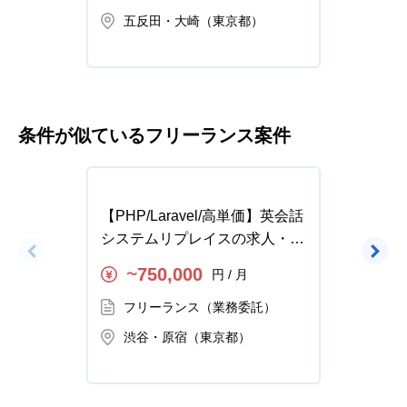
五反田・大崎（東京都）
東
条件が似ているフリーランス案件
【PHP/Laravel/高単価】英会話
【PHP
システムリプレイスの求人・案
某企業
件
エンド
750,000
円 / 月
〜
〜
フリーランス（業務委託）
フ
渋谷・原宿（東京都）
渋