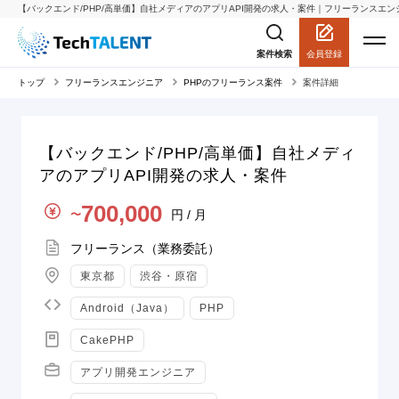
【バックエンド/PHP/高単価】自社メディアのアプリAPI開発の求人・案件｜フリーランスエンジニア
会員登録
案件検索
トップ
フリーランスエンジニア
PHPのフリーランス案件
案件詳細
【バックエンド/PHP/高単価】自社メディ
アのアプリAPI開発の求人・案件
単価
700,000
円 / 月
〜
契約形態
フリーランス（業務委託）
地域
東京都
渋谷・原宿
言語
Android（Java）
PHP
スキル
CakePHP
職種
アプリ開発エンジニア