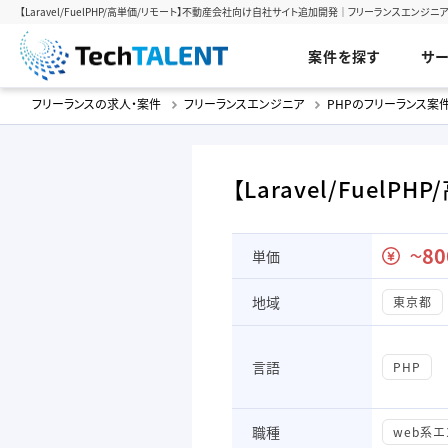
【Laravel/FuelPHP/高単価/リモート】不動産会社向け自社サイト追加開発｜フリーランスエンジニアの案
案件を探す
サ
フリーランスの求人・案件
フリーランスエンジニア
PHPのフリーランス案
【Laravel/Fue
80
単価
〜
地域
東京都
言語
PHP
職種
web系