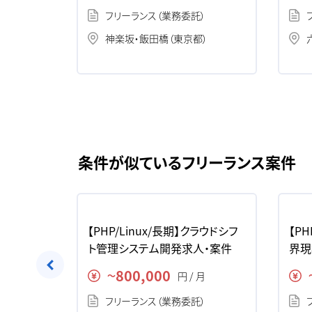
）
フリーランス（業務委託）
神楽坂・飯田橋（東京都）
条件が似ているフリーランス案件
eb版ソー
【PHP/Linux/長期】クラウドシフ
【P
人・案件
ト管理システム開発求人・案件
界現
求人
800,000
月
円 / 月
〜
）
フリーランス（業務委託）