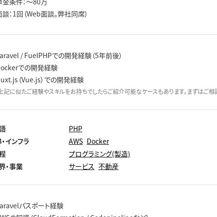
単金条件：～80万
面談：1回（Web面談。弊社同席）
Laravel / FuelPHPでの開発経験（5年前後）
Dockerでの開発経験
Nuxt.js（Vue.js）での開発経験
上記に似たご経験やスキルをお持ちでしたらご紹介可能なケースもあります。まずはご相談
語
PHP
B・インフラ
AWS
Docker
程
プログラミング(製造)
界・事業
サービス
不動産
Laravelパスポート経験