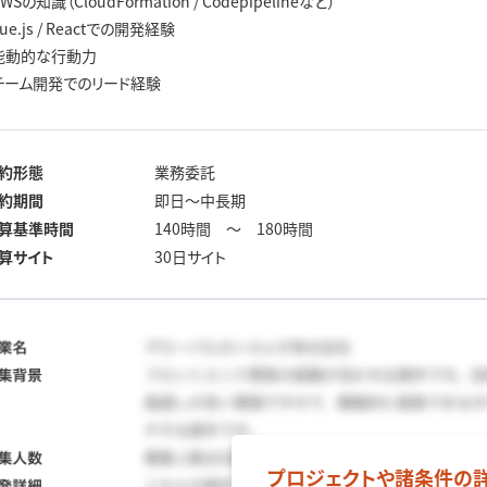
AWSの知識（CloudFormation / Codepipelineなど）
Vue.js / Reactでの開発経験
能動的な行動力
チーム開発でのリード経験
約形態
業務委託
約期間
即日～中長期
算基準時間
140時間 ～ 180時間
算サイト
30日サイト
プロジェクトや諸条件の