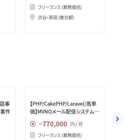
フリーランス（業務委託）
フリー
渋谷・原宿（東京都）
渋谷・
会話事
【PHP/CakePHP/Laravel/高単
【PHP/
・案件
価】MVNOメール配信システム/
ォン向け
基幹システム開発の求人・案件
求人・案
770,000
83
円 / 月
〜
〜
フリーランス（業務委託）
フリー