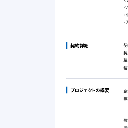
・
・
・
・
契約詳細
契
契
精
精
プロジェクトの概要