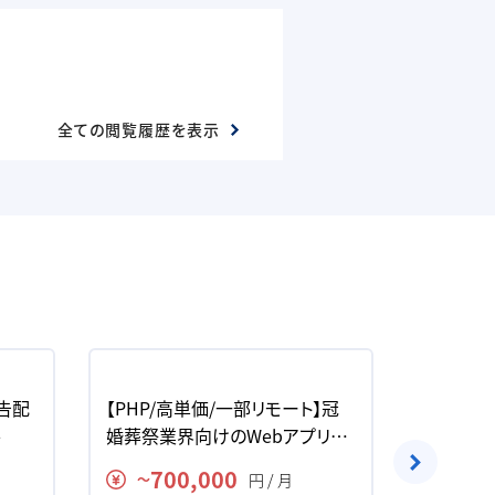
全ての閲覧履歴を表示
広告配
【PHP/高単価/一部リモート】冠
【Pytho
件
婚葬祭業界向けのWebアプリケ
価】急募
ーション開発の求人・案件
発の求人
700,000
80
円 / 月
〜
〜