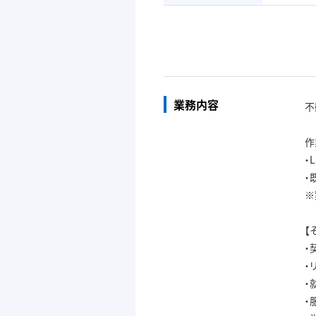
業務内容
不
作
・L
・
※
【
・
・
・
・