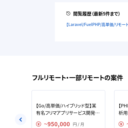
閲覧履歴（最新5件まで）
【Laravel/FuelPHP/高単価
フルリモート・一部リモートの案件
価】エンタメ
【Go/高単価/ハイブリッド型】某
【PH
トフォー
有名フリマアプリサービス開発の
析用
求人・案件
件
950,000
月
円 / 月
〜