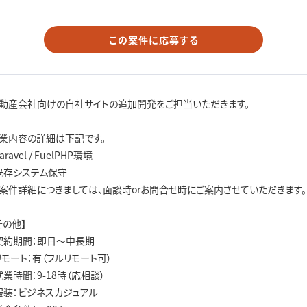
この案件に応募する
動産会社向けの自社サイトの追加開発をご担当いただきます。
業内容の詳細は下記です。
aravel / FuelPHP環境
既存システム保守
案件詳細につきましては、面談時orお問合せ時にご案内させていただきます。
その他】
契約期間：即日～中長期
リモート：有（フルリモート可）
就業時間：9-18時（応相談）
服装：ビジネスカジュアル