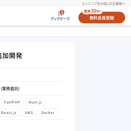
エンジニアをお探しの企業様へ
0
無料
会員登録
ブックマーク
ト追加開発
（業務委託）
FuelPHP
Nuxt.js
React.js
AWS
Docker