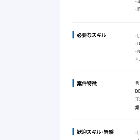
・
・
必要なスキル
・
・
・
※
案件特徴
言
D
工
業
歓迎スキル･経験
・