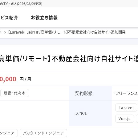
件・求人(2026/08/09更新)
ービス紹介
お役立ち情報
件
【Laravel/FuelPHP/高単価/リモート】不動産会社向け自社サイト追加開発
lPHP/高単価/リモート】不動産会社向け自社サイ
0,000
円 / 月
契約形態
フリーランス
新宿・代々木
Laravel
スキル
Vue.js
エンジニア
バックエンドエンジニア