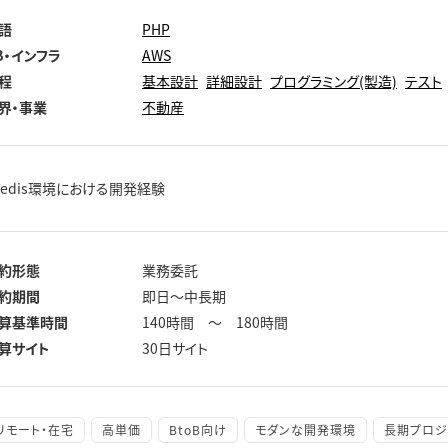
語
PHP
B・インフラ
AWS
程
基本設計
詳細設計
プログラミング(製造)
テスト
界・事業
不動産
Redis環境における開発経験
約形態
業務委託
約期間
即日～中長期
算基準時間
140時間 ～ 180時間
算サイト
30日サイト
リモート・在宅
高単価
BtoB向け
モダンな開発環境
長期プロジ