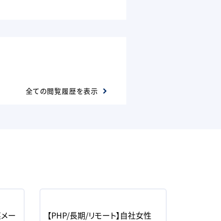
全ての閲覧履歴を表示
某メー
【PHP/長期/リモート】自社女性
【PHP/i