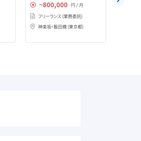
ケーション開発の求人・案件
ム開発の
800,000
90
円 / 月
〜
〜
フリーランス（業務委託）
フリー
神楽坂・飯田橋（東京都）
神楽坂