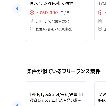
ト管理シ
理システムPMの求人・案件
TV
件
開発
750,000
月
円 / 月
〜
）
フリーランス（業務委託）
秋葉原・御茶ノ水（東京都）
条件が似ているフリーランス案件
け業務シス
【PHP/TypeScript/長期/高単価】
【AW
教育系システム新規開発の求人・
販E