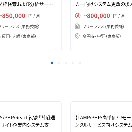
CM枠検索および分析サービス
カー向けシステム更改の求
の求人・案件
件
850,000
800,000
円 / 月
円 / 月
〜
〜
フリーランス（業務委託）
フリーランス（業務委託）
五反田・大崎（東京都）
高円寺・中野（東京都）
S/PHP/React.js/高単価】通
【LAMP/PHP/高単価/リモー
Cサイト企業内システム支援
ンタルサービス向けシステ