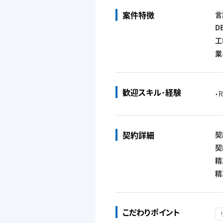
案件特徴
言
D
工
業
歓迎スキル･経験
・
契約詳細
契
契
精
精
こだわりポイント