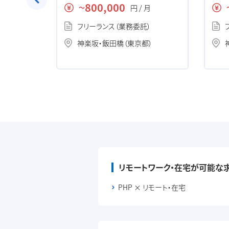
案件
の求
800,000
月
円 / 月
〜
）
フリーランス（業務委託）
）
神楽坂・飯田橋（東京都）
リモートワーク・在宅が可能な
PHP × リモート・在宅