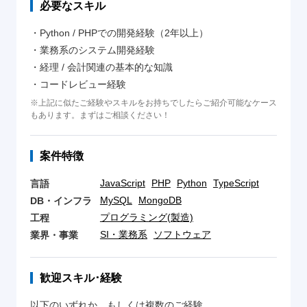
必要なスキル
・Python / PHPでの開発経験（2年以上）
・業務系のシステム開発経験
・経理 / 会計関連の基本的な知識
・コードレビュー経験
※上記に似たご経験やスキルをお持ちでしたらご紹介可能なケース
もあります。まずはご相談ください！
案件特徴
JavaScript
PHP
Python
TypeScript
言語
MySQL
MongoDB
DB・インフラ
プログラミング(製造)
工程
SI・業務系
ソフトウェア
業界・事業
歓迎スキル･経験
以下のいずれか、もしくは複数のご経験