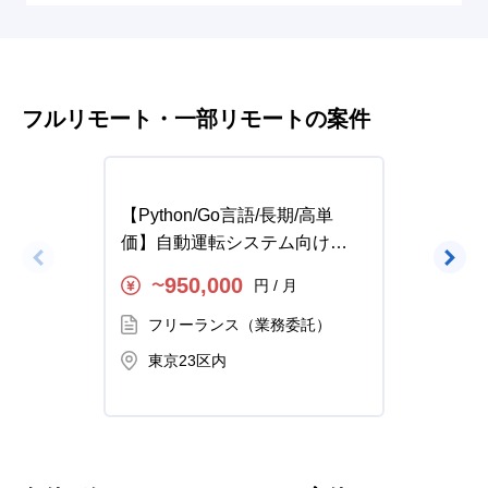
フルリモート・一部リモートの案件
【Python/Go言語/長期/高単
【Pyt
価】自動運転システム向け
界向け
CI/CD基盤開発の求人・案件
件
950,000
円 / 月
〜
〜
フリーランス（業務委託）
フ
東京23区内
秋