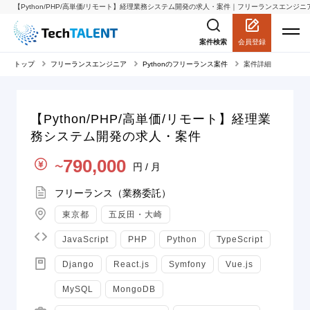
【Python/PHP/高単価/リモート】経理業務システム開発の求人・案件｜フリーランスエンジニアの案
会員登録
案件検索
トップ
フリーランスエンジニア
Pythonのフリーランス案件
案件詳細
【Python/PHP/高単価/リモート】経理業
務システム開発の求人・案件
単価
790,000
円 / 月
〜
契約形態
フリーランス（業務委託）
地域
東京都
五反田・大崎
言語
JavaScript
PHP
Python
TypeScript
スキル
Django
React.js
Symfony
Vue.js
MySQL
MongoDB
職種