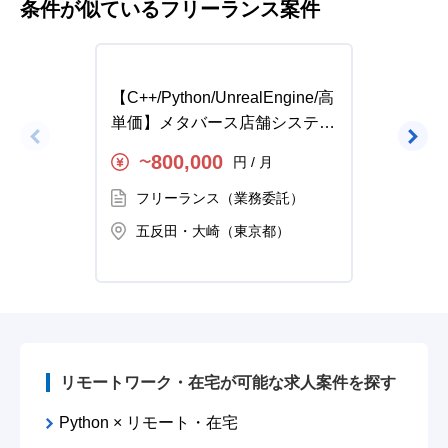
条件が似ているフリーランス案件
【C++/Python/UnrealEngine/高
【PH
単価】メタバース店舗システム
ョンサ
開発の求人・案件
人・案
800,000
円 / 月
〜
〜
フリーランス（業務委託）
フ
五反田・大崎（東京都）
五
リモートワーク・在宅が可能な求人案件を探す
Python × リモート・在宅