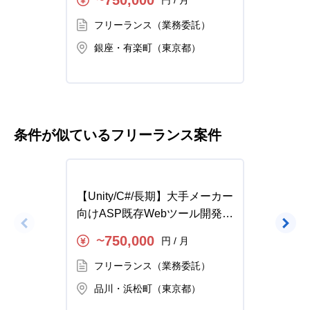
750,000
円 / 月
〜
〜
件
フリーランス（業務委託）
フ
銀座・有楽町（東京都）
品
条件が似ているフリーランス案件
【Unity/C#/長期】大手メーカー
【PH
向けASP既存Webツール開発の
プラッ
求人・案件
案件
750,000
円 / 月
〜
〜
フリーランス（業務委託）
フ
品川・浜松町（東京都）
品