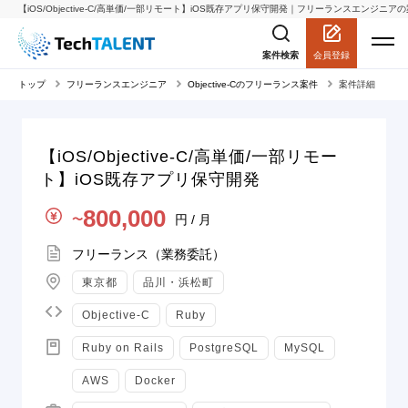
【iOS/Objective-C/高単価/一部リモート】iOS既存アプリ保守開発｜フリーランスエンジニアの案件
会員登録
案件検索
トップ
フリーランスエンジニア
Objective-Cのフリーランス案件
案件詳細
【iOS/Objective-C/高単価/一部リモー
ト】iOS既存アプリ保守開発
単価
800,000
円 / 月
〜
契約形態
フリーランス（業務委託）
地域
東京都
品川・浜松町
言語
Objective-C
Ruby
スキル
Ruby on Rails
PostgreSQL
MySQL
AWS
Docker
職種