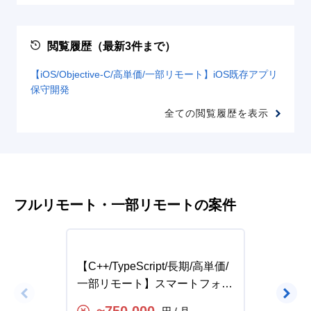
閲覧履歴（最新3件まで）
【iOS/Objective-C/高単価/一部リモート】iOS既存アプリ
保守開発
全ての閲覧履歴を表示
フルリモート・一部リモートの案件
【C++/TypeScript/長期/高単価/
【Swi
一部リモート】スマートフォン
可】某
決済iOSアプリ開発の求人・案
求人・