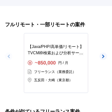
フルリモート・一部リモートの案件
【Java/PHP/高単価/リモート】
【PHP
TVCM枠検索および分析サービ
業界向
ス開発の求人・案件
クエン
850,000
円 / 月
〜
〜
フリーランス（業務委託）
フ
五反田・大崎（東京都）
五
条件が似ているフリーランス案件