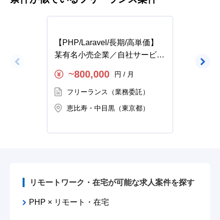
【PHP/Laravel/長期/高単価】
【PH
某有名小売企業／自社サービス
予約サ
向けスマホアプリ開発支援の求
800,000
円 / 月
〜
〜
人・案件
フリーランス（業務委託）
フ
恵比寿・中目黒（東京都）
恵
リモートワーク・在宅が可能な求人案件を探す
PHP × リモート・在宅