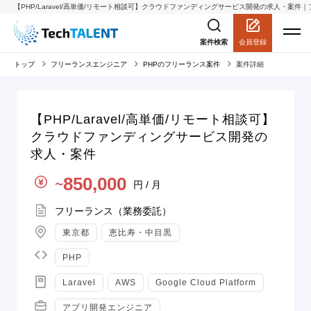
【PHP/Laravel/高単価/リモート相談可】クラウドファンディングサービス開発の求人・案件｜フ
会員登録
案件検索
トップ
フリーランスエンジニア
PHPのフリーランス案件
案件詳細
【PHP/Laravel/高単価/リモート相談可】
クラウドファンディングサービス開発の
求人・案件
単価
850,000
円 / 月
〜
契約形態
フリーランス（業務委託）
地域
東京都
恵比寿・中目黒
言語
PHP
スキル
Laravel
AWS
Google Cloud Platform
職種
アプリ開発エンジニア