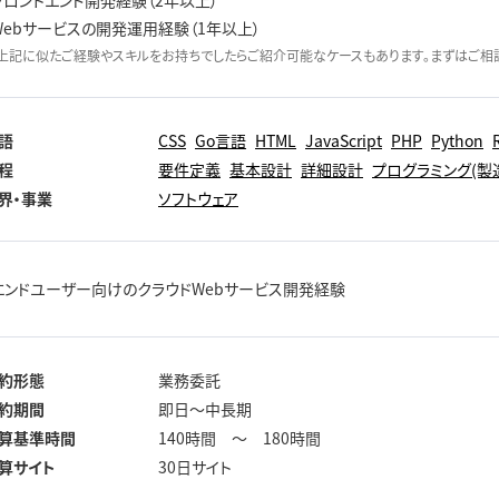
フロントエンド開発経験（2年以上）
Webサービスの開発運用経験（1年以上）
上記に似たご経験やスキルをお持ちでしたらご紹介可能なケースもあります。まずはご相談
語
CSS
Go言語
HTML
JavaScript
PHP
Python
程
要件定義
基本設計
詳細設計
プログラミング(製
界・事業
ソフトウェア
エンドユーザー向けのクラウドWebサービス開発経験
約形態
業務委託
約期間
即日～中長期
算基準時間
140時間 ～ 180時間
算サイト
30日サイト