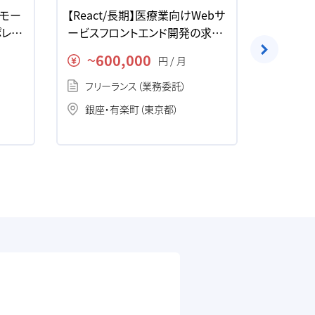
/リモー
【React/長期】医療業向けWebサ
【フロント
ポレー
ービスフロントエンド開発の求
部リモー
人・案件
発の求人
600,000
60
円 / 月
〜
〜
フリーランス（業務委託）
フリー
銀座・有楽町（東京都）
銀座・