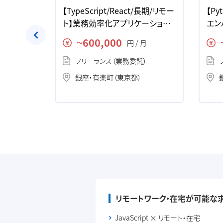
s】営業効率シ
【TypeScript/React/長期/リモー
【P
・案件
ト】業務効率化アプリケーション
エン
開発の求人・案件
件
600,000
月
円 / 月
〜
）
フリーランス（業務委託）
銀座・有楽町（東京都）
リモートワーク・在宅が可能な
JavaScript × リモート・在宅