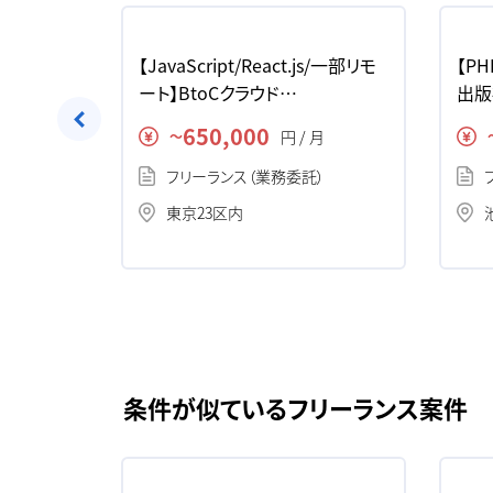
高単価】 Ｔ
【JavaScript/React.js/一部リモ
【PH
ケーション
ート】BtoCクラウド
出版
案件の求
OKR（Objective&KeyResult）開
求人
650,000
月
円 / 月
〜
発の求人・案件
）
フリーランス（業務委託）
東京23区内
条件が似ているフリーランス案件