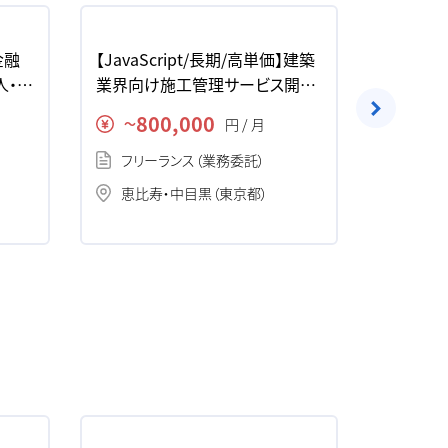
】金融
【JavaScript/長期/高単価】建築
【Java/
人・案
業界向け施工管理サービス開発
信事業向
の求人・案件
案件
800,000
70
円 / 月
〜
〜
フリーランス（業務委託）
フリー
恵比寿・中目黒（東京都）
神楽坂