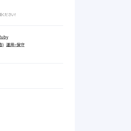
ください！
Ruby
造)
運用・保守