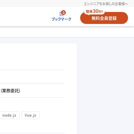
エンジニアをお探しの企業様へ
0
無料
会員登録
ブックマーク
（業務委託）
node.js
Vue.js