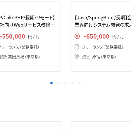
P/CakePHP/長期/リモート】
【Java/SpringBoot/長期
社向けWebサービス改修の
業界向けシステム開発の求
・案件
件
550,000
650,000
円 / 月
円 / 月
〜
〜
フリーランス（業務委託）
フリーランス（業務委託）
池袋・高田馬場（東京都）
渋谷・原宿（東京都）