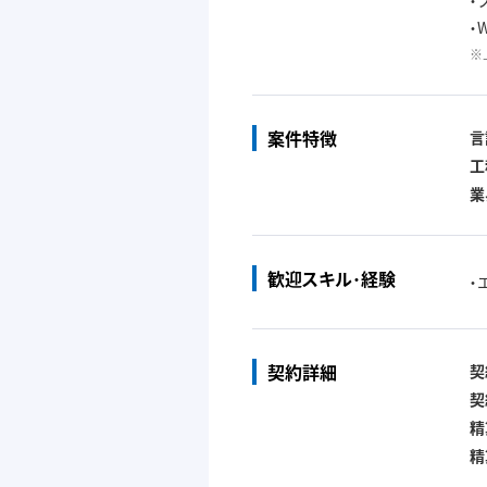
・
・
※
案件特徴
言
工
業
歓迎スキル･経験
・
契約詳細
契
契
精
精