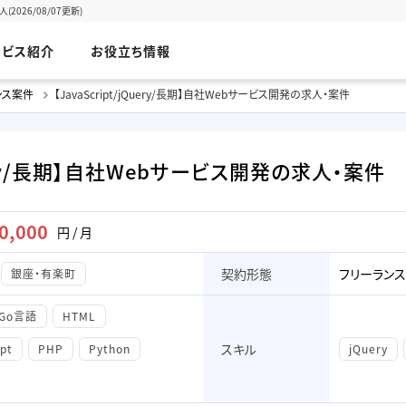
2026/08/07更新)
ービス紹介
お役立ち情報
ランス案件
【JavaScript/jQuery/長期】自社Webサービス開発の求人・案件
Query/長期】自社Webサービス開発の求人・案件
0,000
円 / 月
契約形態
フリーランス
銀座・有楽町
Go言語
HTML
スキル
ipt
PHP
Python
jQuery