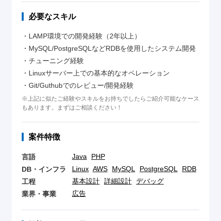
必要なスキル
・LAMP環境での開発経験（2年以上）
・MySQL/PostgreSQLなどRDBを使用したシステム開発
・チューニング経験
・Linuxサーバー上での基本的なオペレーション
・Git/Guthubでのレビュー/開発経験
※上記に似たご経験やスキルをお持ちでしたらご紹介可能なケース
もあります。まずはご相談ください！
案件特徴
Java
PHP
言語
Linux
AWS
MySQL
PostgreSQL
RDB
DB・インフラ
基本設計
詳細設計
デバッグ
工程
広告
業界・事業