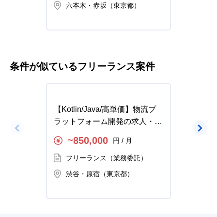
六本木・赤坂（東京都）
新
条件が似ているフリーランス案件
【Kotlin/Java/高単価】物流プ
【Jav
ラットフォーム開発の求人・案
価！チ
件
の求人
850,000
円 / 月
〜
〜
フリーランス（業務委託）
フ
渋谷・原宿（東京都）
渋