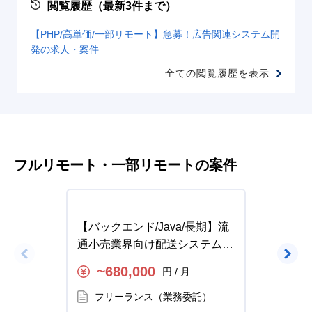
閲覧履歴（最新3件まで）
【PHP/高単価/一部リモート】急募！広告関連システム開
発の求人・案件
全ての閲覧履歴を表示
フルリモート・一部リモートの案件
【バックエンド/Java/長期】流
【Java
通小売業界向け配送システムリ
ート】
プレイスの求人・案件
求人・
680,000
円 / 月
〜
〜
フリーランス（業務委託）
フ