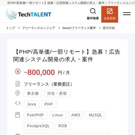
【PHP/高単価/一部リモート】急募！広告関連システム開発の求人・案件｜フリーランスエンジニアの
会員登録
案件検索
トップ
フリーランスエンジニア
Javaのフリーランス案件
案件詳細
【PHP/高単価/一部リモート】急募！広告
関連システム開発の求人・案件
単価
800,000
円 / 月
〜
契約形態
フリーランス（業務委託）
地域
東京都
渋谷・原宿
言語
Java
PHP
スキル
FuelPHP
Linux
AWS
MySQL
PostgreSQL
RDB
職種