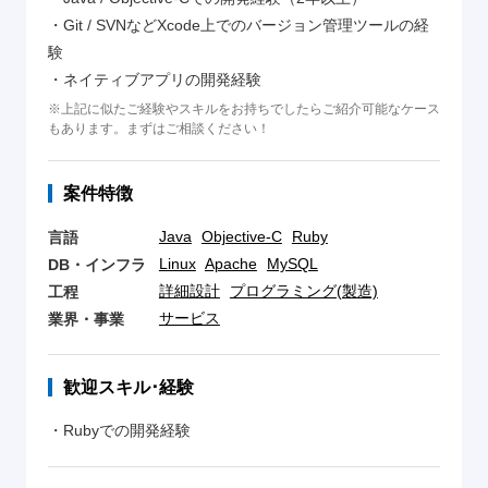
・Git / SVNなどXcode上でのバージョン管理ツールの経
験
・ネイティブアプリの開発経験
※上記に似たご経験やスキルをお持ちでしたらご紹介可能なケース
もあります。まずはご相談ください！
案件特徴
Java
Objective-C
Ruby
言語
Linux
Apache
MySQL
DB・インフラ
詳細設計
プログラミング(製造)
工程
サービス
業界・事業
歓迎スキル･経験
・Rubyでの開発経験