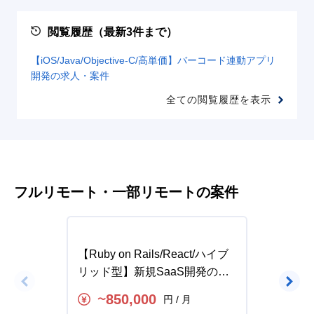
閲覧履歴（最新3件まで）
【iOS/Java/Objective-C/高単価】バーコード連動アプリ
開発の求人・案件
全ての閲覧履歴を表示
フルリモート・一部リモートの案件
【Ruby on Rails/React/ハイブ
【Ruby
リッド型】新規SaaS開発の求
リモー
人・案件
アプリ
850,000
円 / 月
〜
〜
案件