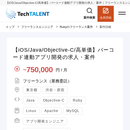
【iOS/Java/Objective-C/高単価】バーコード連動アプリ開発の求人・案件｜フリーランスエンジニ
会員登録
案件検索
トップ
フリーランスエンジニア
Rubyのフリーランス案件
案件詳細
【iOS/Java/Objective-C/高単価】バーコ
ード連動アプリ開発の求人・案件
単価
750,000
円 / 月
〜
契約形態
フリーランス（業務委託）
地域
東京都
渋谷・原宿
言語
Java
Objective-C
Ruby
スキル
Linux
Apache
MySQL
職種
アプリ開発エンジニア