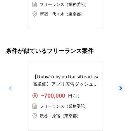
フリーランス（業務委託）
フ
新宿・代々木（東京都）
新
条件が似ているフリーランス案件
【Ruby/Ruby on Rails/React.js/
【Ru
高単価】アプリ広告ダッシュボ
ミュニ
ードレコメンド開発の求人・案
の求人
700,000
円 / 月
〜
〜
件
フリーランス（業務委託）
フ
渋谷・原宿（東京都）
渋