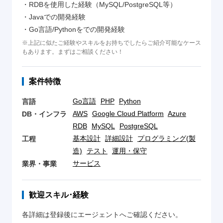
・RDBを使用した経験（MySQL/PostgreSQL等）
・Javaでの開発経験
・Go言語/Pythonをでの開発経験
※上記に似たご経験やスキルをお持ちでしたらご紹介可能なケース
もあります。まずはご相談ください！
案件特徴
Go言語
PHP
Python
言語
AWS
Google Cloud Platform
Azure
DB・インフラ
RDB
MySQL
PostgreSQL
基本設計
詳細設計
プログラミング(製
工程
造)
テスト
運用・保守
サービス
業界・事業
歓迎スキル･経験
各詳細は登録後にエージェントへご確認ください。