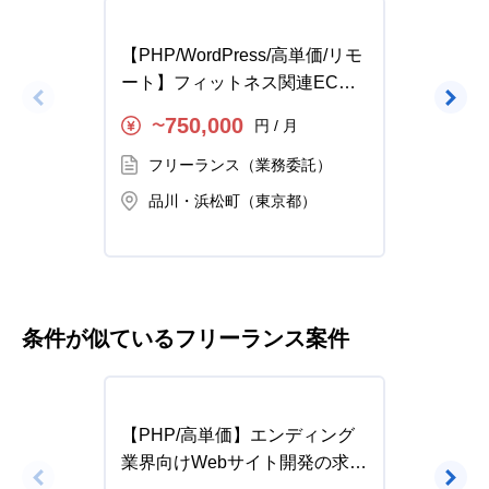
【PHP/WordPress/高単価/リモ
【PHP
ート】フィットネス関連ECサ
Web
イトフロントエンドの求人・案
人・案
750,000
円 / 月
〜
〜
件
フリーランス（業務委託）
フ
品川・浜松町（東京都）
恵
条件が似ているフリーランス案件
【PHP/高単価】エンディング
【PH
業界向けWebサイト開発の求
Insu