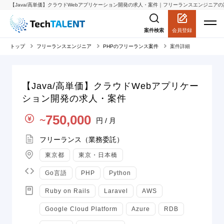
【Java/高単価】クラウドWebアプリケーション開発の求人・案件｜フリーランスエンジニアの案件・求
会員登録
案件検索
トップ
フリーランスエンジニア
PHPのフリーランス案件
案件詳細
【Java/高単価】クラウドWebアプリケー
ション開発の求人・案件
単価
750,000
円 / 月
〜
契約形態
フリーランス（業務委託）
地域
東京都
東京・日本橋
言語
Go言語
PHP
Python
スキル
Ruby on Rails
Laravel
AWS
Google Cloud Platform
Azure
RDB