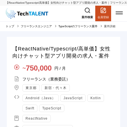
【ReactNative/Typescript/高単価】女性向けチャット型アプリ開発の求人・案件｜フリーランス
会員登録
案件検索
トップ
フリーランスエンジニア
TypeScriptのフリーランス案件
案件詳細
【ReactNative/Typescript/高単価】女性
向けチャット型アプリ開発の求人・案件
単価
750,000
円 / 月
〜
契約形態
フリーランス（業務委託）
地域
東京都
新宿・代々木
言語
Android（Java）
JavaScript
Kotlin
Swift
TypeScript
スキル
ReactNative
職種