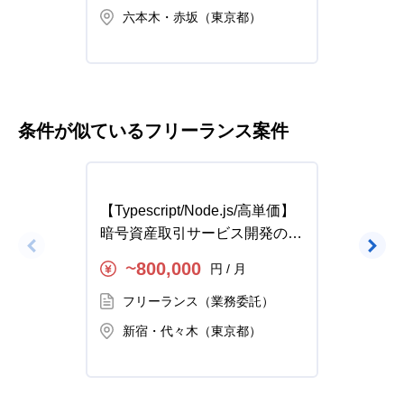
六本木・赤坂（東京都）
恵
条件が似ているフリーランス案件
【Typescript/Node.js/高単価】
【フロ
暗号資産取引サービス開発の求
ド/Vue
人・案件
AI 
800,000
円 / 月
〜
〜
案件
フリーランス（業務委託）
フ
新宿・代々木（東京都）
新