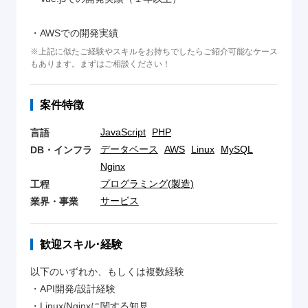
・AWSでの開発実績
※上記に似たご経験やスキルをお持ちでしたらご紹介可能なケース
もあります。まずはご相談ください！
案件特徴
JavaScript
PHP
言語
データベース
AWS
Linux
MySQL
DB・インフラ
Nginx
プログラミング(製造)
工程
サービス
業界・事業
歓迎スキル･経験
以下のいずれか、もしくは複数経験
・API開発/設計経験
・Linux/Nginxに関する知見