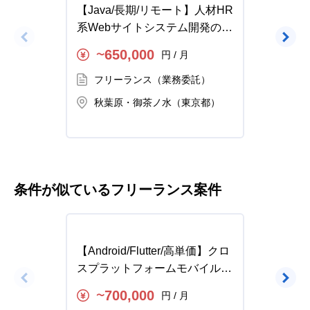
【Java/長期/リモート】人材HR
【Go/
系Webサイトシステム開発の求
SFA
人・案件
発の求
650,000
円 / 月
〜
〜
フリーランス（業務委託）
フ
秋葉原・御茶ノ水（東京都）
銀
条件が似ているフリーランス案件
【Android/Flutter/高単価】クロ
【PHP/L
スプラットフォームモバイルア
高単価
プリ開発の求人・案件
エンド
700,000
円 / 月
〜
〜