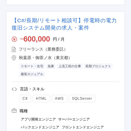
【C#/長期/リモート相談可】停電時の電力
復旧システム開発の求人・案件
600,000
円 / 月
〜
フリーランス（業務委託）
秋葉原・御茶ノ水（東京都）
リモート・在宅
急募
上流工程の仕事
長期プロジェクト
服装カジュアル
言語・スキル
C#
HTML
AWS
SQLServer
職種
アプリ開発エンジニア
サーバーエンジニア
バックエンドエンジニア
フロントエンドエンジニア