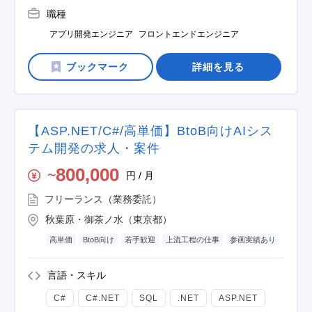
職種
アプリ開発エンジニア
フロントエンドエンジニア
詳細を見る
【ASP.NET/C#/高単価】BtoB向けAIシス
テム開発の求人・案件
800,000
円 / 月
〜
フリーランス（業務委託）
秋葉原・御茶ノ水（東京都）
高単価
BtoB向け
若手歓迎
上流工程の仕事
参画実績あり
言語・スキル
C#
C#.NET
SQL
.NET
ASP.NET