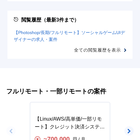
閲覧履歴（最新3件まで）
【Photoshop/長期/フルリモート】ソーシャルゲームUIデ
ザイナーの求人・案件
全ての閲覧履歴を表示
フルリモート・一部リモートの案件
【Linux/AWS/高単価/一部リモ
【高単価
ート】クレジット決済システム
品ユー
運用保守リーダーの求人・案件
人・案
700,000
円 / 月
〜
〜