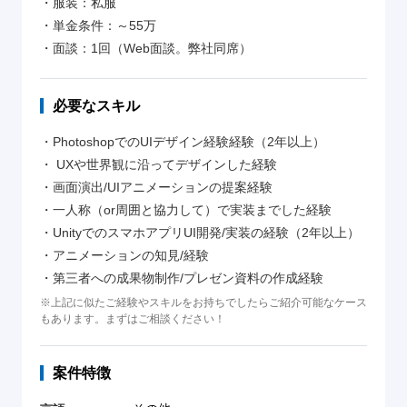
・服装：私服
・単金条件：～55万
・面談：1回（Web面談。弊社同席）
必要なスキル
・PhotoshopでのUIデザイン経験経験（2年以上）
・ UXや世界観に沿ってデザインした経験
・画面演出/UIアニメーションの提案経験
・一人称（or周囲と協力して）で実装までした経験
・UnityでのスマホアプリUI開発/実装の経験（2年以上）
・アニメーションの知見/経験
・第三者への成果物制作/プレゼン資料の作成経験
※上記に似たご経験やスキルをお持ちでしたらご紹介可能なケース
もあります。まずはご相談ください！
案件特徴