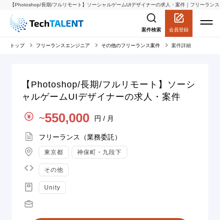
【Photoshop/長期/フルリモート】ソーシャルゲームUIデザイナーの求人・案件｜フリーランスエン
会員登録
案件検索
トップ
フリーランスエンジニア
その他のフリーランス案件
案件詳細
【Photoshop/長期/フルリモート】ソーシ
ャルゲームUIデザイナーの求人・案件
単価
550,000
円 / 月
〜
契約形態
フリーランス（業務委託）
地域
東京都
神保町・九段下
言語
その他
スキル
Unity
職種